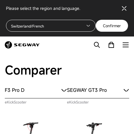
Please select the region and language.
Confirmer
Switzerland/French
Comparer
F3 Pro D
SEGWAY GT3 Pro
eKickScooter
eKickScooter