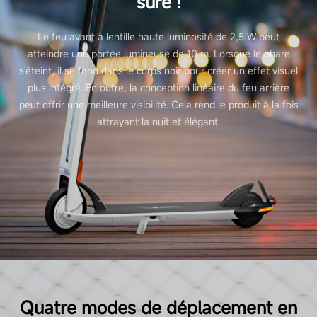
sûre !
Le feu avant à lentille haute luminosité de 2,5 W peut
atteindre une portée lumineuse de 10 m. Lorsque le phare
s'éteint, il se fond dans le corps noir pour créer un effet visuel
plus intégré. En outre, la conception linéaire du feu arrière
peut offrir une meilleure visibilité. Cela rend le produit à la fois
attrayant la nuit et élégant.
Quatre modes de déplacement en