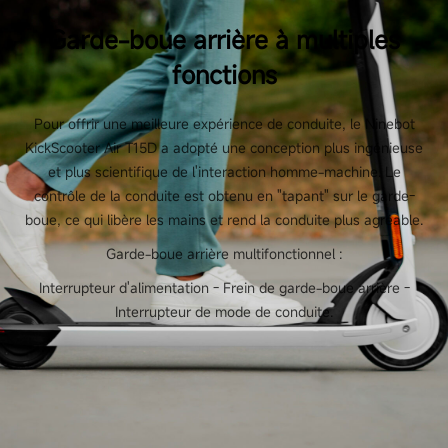
Garde-boue arrière à multiples
fonctions
Pour offrir une meilleure expérience de conduite, le Ninebot
KickScooter Air T15D a adopté une conception plus ingénieuse
et plus scientifique de l'interaction homme-machine. Le
contrôle de la conduite est obtenu en "tapant" sur le garde-
boue, ce qui libère les mains et rend la conduite plus agréable.
Garde-boue arrière multifonctionnel :
Interrupteur d'alimentation - Frein de garde-boue arrière -
Interrupteur de mode de conduite.