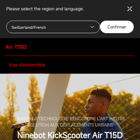
Please select the region and language.
Confirmer
Switzerland/French
Air T15D
Vue d'ensemble
QUAND LA TECHNOLOGIE RENCONTRE L'ART : VOTRE
SOLUTION AUX DÉPLACEMENTS URBAINS
Ninebot KickScooter Air T15D