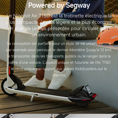
Powered by Segway
Le Ninebot Air T15D est la trotinette électrique la
plus compacte, la plus légere et la plus économe
en énergie jamais présentée pour circuler dans
un environnement urbain.
Sa conception est parfaite pour un style de vie urbain, comme
par exemple pour parcourir le dernier kilomètre (jusqu'à 12 km),
le transporter dans les transports publics ou le ranger dans le
coffre d'une voiture. L'aspect unique et futuriste de l'Air T15D
le rend unique par rapport aux autres KickScooters sur le
marché.