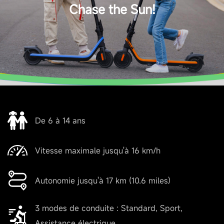
Chase the Sun!
Poids max. du conducteur
50 kg
Dimensions et Poids
Dimensions du produit - Déplié
De 6 à 14 ans
910 x 400 x 1035 mm
Vitesse maximale jusqu'à 16 km/h
Dimensions du produit - Plié
Autonomie jusqu'à 17 km (10.6 miles)
910 × 400× 500 mm
3 modes de conduite : Standard, Sport,
Poids net
Assistance électrique