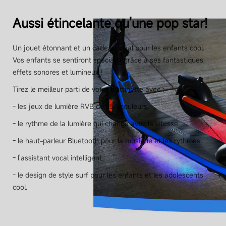
108 Wh (5000 mAh)
Aussi étincelante qu'une pop star!
Système intelligent de gestion de batterie (BMS)
Un jouet étonnant et un cadeau idéal pour les enfants cool.
Oui
Vos enfants se sentiront spéciaux grâce à ses fantastiques
effets sonores et lumineux !
Tirez le meilleur parti de votre trottinette avec :
Temps de charge
Environ 4 heures
- les jeux de lumière RVB de 256 couleurs.
- le rythme de la lumière qui change avec la vitesse.
- le haut-parleur Bluetooth pour la musique et les rythmes.
Moteur
- l'assistant vocal intelligent.
- le design de style surf pour les enfants et les adolescents
cool.
Puissance de sortie
150 W