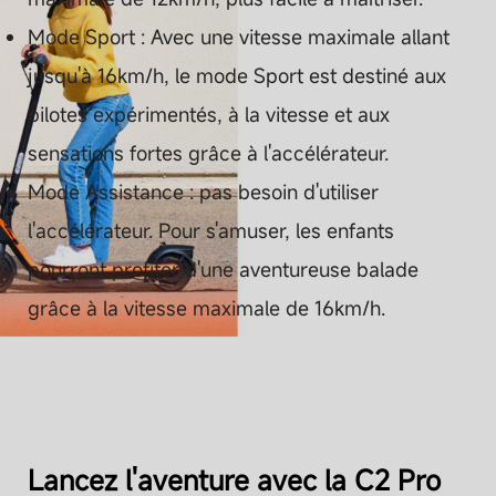
Mode Sport : Avec une vitesse maximale allant
jusqu'à 16km/h, le mode Sport est destiné aux
Autres Caractéristiques
pilotes expérimentés, à la vitesse et aux
sensations fortes grâce à l'accélérateur.
Guidon réglable
Mode Assistance : pas besoin d'utiliser
Hauteur réglable sur 3 niveaux
l'accélérateur. Pour s'amuser, les enfants
(885mm/960mm/1035mm)
pourront profiter d'une aventureuse balade
grâce à la vitesse maximale de 16km/h.
Mécanisme de pliage
Facile à plier (nécessite les mains)
Ecran LED
Oui
Lancez l'aventure avec la C2 Pro