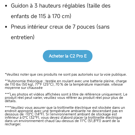
Guidon à 3 hauteurs réglables (taille des
enfants de 115 à 170 cm)
Pneus intérieur creux de 7 pouces (sans
entretien)
Acheter la C2 Pro E
*Veuillez noter que ces produits ne sont pas autorisés sur la voie publique.
**Autonomie théorique : testée en roulant avec une batterie pleine, charge
de 110 lbs (50 kg), 77°F (25°C), 70 % de la température maximale. vitesse
moyenne sur chaussée
***'Les photos et vidéos affichées sont à titre de référence uniquement. Le
produit réel peut varier, veuillez vous référer au produit réel pour plus de
détails.
****Veuillez vous assurer que la trottinette électrique est stockée dans un
endroit approprié avec une température ambiante ne descendant pas en
dessous de -10℃ (14℉). Si l'environnement ambiant de stockage est
inférieur à 0℃ (32℉), vous devez d'abord placer la trottinette électrique
dans un environnement chaud (au-dessus de 11℃ (51,8℉)) avant de la
recharger.