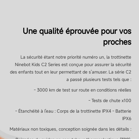
Puissance maximale
260W
Une qualité éprouvée pour vos
proches
Frein
La sécurité étant notre priorité numéro un, la trottinette
Ninebot Kids C2 Series est conçue pour assurer la sécurité
Freins
des enfants tout en leur permettant de s'amuser. La série C2
Frein à tambour à l'arrière
a passé plusieurs tests tels que :
- 3000 km de test sur route en conditions réelles
- Tests de chute x100
Lumière
- Étanchéité à l'eau : Corps de la trottinette IPX4 - Batterie
IPX6
Lumières
Matériaux non toxiques, conception soignée dans les détails :
Lumière d'ambiance RGB