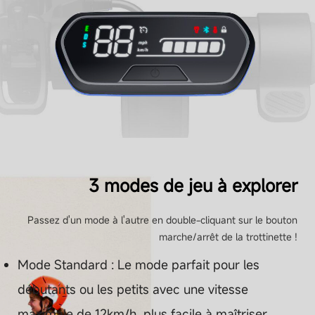
Taille des pneus - Pneu avant
178 mm / 7 pouces
Taille des pneus - Pneu arrière
178 mm / 7 pouces
Connectivité
3 modes de jeu à explorer
Application mobile
Passez d'un mode à l'autre en double-cliquant sur le bouton
marche/arrêt de la trottinette !
Oui
Mode Standard : Le mode parfait pour les
débutants ou les petits avec une vitesse
Bluetooth
Oui
maximale de 12km/h, plus facile à maîtriser.