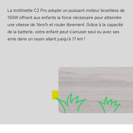
La trottinette C2 Pro adopte un puissant moteur brushless de
Affichage des informations
150W offrant aux enfants la force nécessaire pour atteindre
Vitesse, batterie restante, mode de conduite,
une vitesse de 16m/h et rouler librement. Grâce à la capacité
bluetooth, etc.
de la batterie, votre enfant peut s'amuser seul ou avec ses
amis dans un rayon allant jusqu'à 17 km !
Modes de conduite
3 modes de conduite (Standard, Sport, Mode
Assistance)
Régulateur de vitesse
Non
Sonnette
Oui, sonnette mécanique