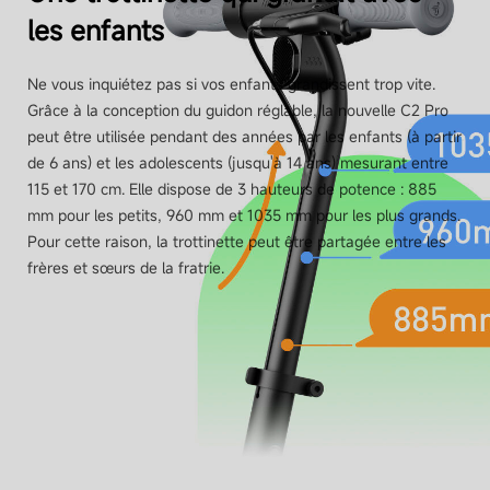
les enfants
Vitesse
Jusqu'à 16 km/h
Ne vous inquiétez pas si vos enfants grandissent trop vite.
Grâce à la conception du guidon réglable, la nouvelle C2 Pro
peut être utilisée pendant des années par les enfants (à partir
Amortissement
de 6 ans) et les adolescents (jusqu'à 14 ans) mesurant entre
Non
115 et 170 cm. Elle dispose de 3 hauteurs de potence : 885
mm pour les petits, 960 mm et 1035 mm pour les plus grands.
Pour cette raison, la trottinette peut être partagée entre les
Etanchéité à l'eau
frères et sœurs de la fratrie.
IPX4 & batterie IPX6
Batterie
Capacité de la batterie