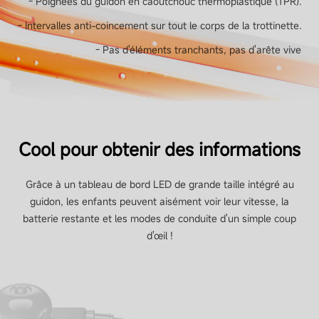
- Poignées du guidon en caoutchouc thermoplastique (TPR).
- Intervalles anti-coincement sur tout le corps de la trottinette.
Feux de freinage arrière
- Pas d'éléments tranchants, pas d'arête vive
Non
Lumières d'ambiance
Oui, sous le repose-pied
Cool pour obtenir des informations
Grâce à un tableau de bord LED de grande taille intégré au
guidon, les enfants peuvent aisément voir leur vitesse, la
Pneus
batterie restante et les modes de conduite d'un simple coup
d'œil !
Type de pneus
Pneus creux (sans entretien)