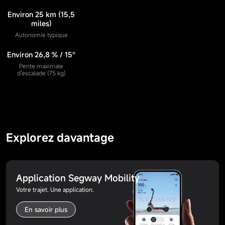
Environ 25 km (15,5
miles)
Autonomie typique
Environ 26,8 % / 15°
Pente maximale
d'escalade (75 kg)
Explorez davantage
Application Segway Mobility
Votre trajet. Une application.
En savoir plus